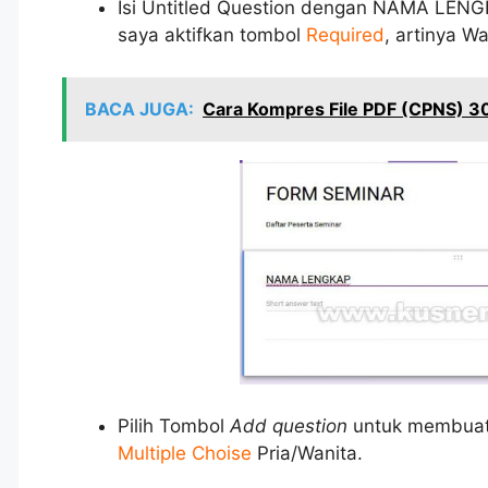
Isi Untitled Question dengan NAMA LENGK
saya aktifkan tombol
Required
, artinya Waj
BACA JUGA:
Cara Kompres File PDF (CPNS) 3
Pilih Tombol
Add question
untuk membuat 
Multiple Choise
Pria/Wanita.