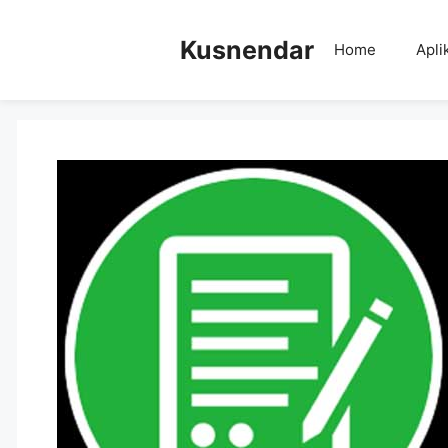
Skip
to
Kusnendar
Home
Apli
content