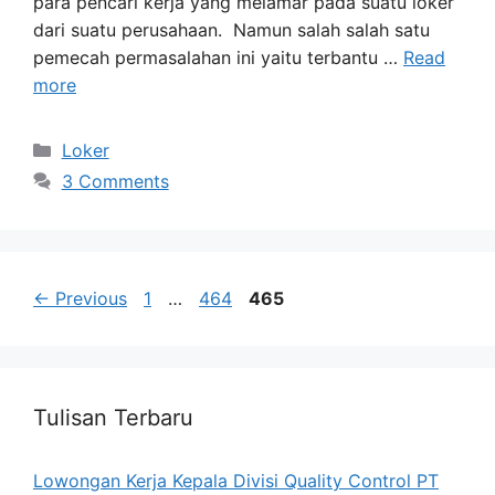
para pencari kerja yang melamar pada suatu loker
dari suatu perusahaan. Namun salah salah satu
pemecah permasalahan ini yaitu terbantu …
Read
more
Categories
Loker
3 Comments
Page
Page
Page
←
Previous
1
…
464
465
Tulisan Terbaru
Lowongan Kerja Kepala Divisi Quality Control PT