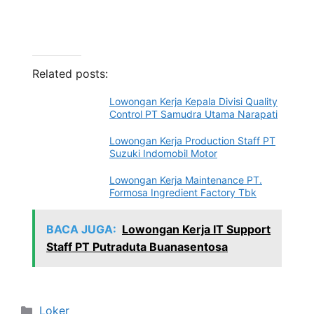
Related posts:
Lowongan Kerja Kepala Divisi Quality
Control PT Samudra Utama Narapati
Lowongan Kerja Production Staff PT
Suzuki Indomobil Motor
Lowongan Kerja Maintenance PT.
Formosa Ingredient Factory Tbk
BACA JUGA:
Lowongan Kerja IT Support
Staff PT Putraduta Buanasentosa
Categories
Loker