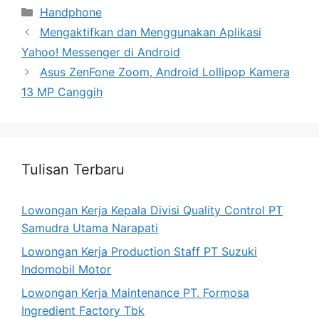
Categories
Handphone
Mengaktifkan dan Menggunakan Aplikasi
Yahoo! Messenger di Android
Asus ZenFone Zoom, Android Lollipop Kamera
13 MP Canggih
Tulisan Terbaru
Lowongan Kerja Kepala Divisi Quality Control PT
Samudra Utama Narapati
Lowongan Kerja Production Staff PT Suzuki
Indomobil Motor
Lowongan Kerja Maintenance PT. Formosa
Ingredient Factory Tbk