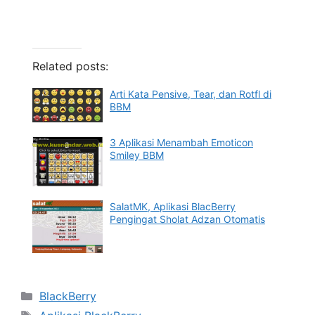
Related posts:
Arti Kata Pensive, Tear, dan Rotfl di
BBM
3 Aplikasi Menambah Emoticon
Smiley BBM
SalatMK, Aplikasi BlacBerry
Pengingat Sholat Adzan Otomatis
Categories
BlackBerry
Tags