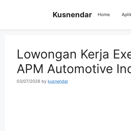
Skip
to
Kusnendar
Home
Apli
content
Lowongan Kerja Exe
APM Automotive In
03/07/2026
by
kusnendar