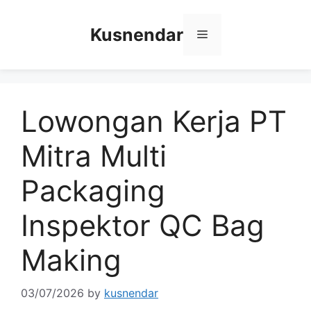
Skip
to
Kusnendar
Menu
content
Lowongan Kerja PT
Mitra Multi
Packaging
Inspektor QC Bag
Making
03/07/2026
by
kusnendar