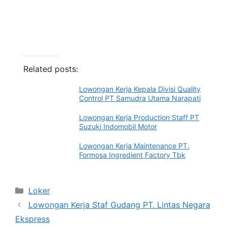
Related posts:
Lowongan Kerja Kepala Divisi Quality
Control PT Samudra Utama Narapati
Lowongan Kerja Production Staff PT
Suzuki Indomobil Motor
Lowongan Kerja Maintenance PT.
Formosa Ingredient Factory Tbk
Categories
Loker
Lowongan Kerja Staf Gudang PT. Lintas Negara
Ekspress