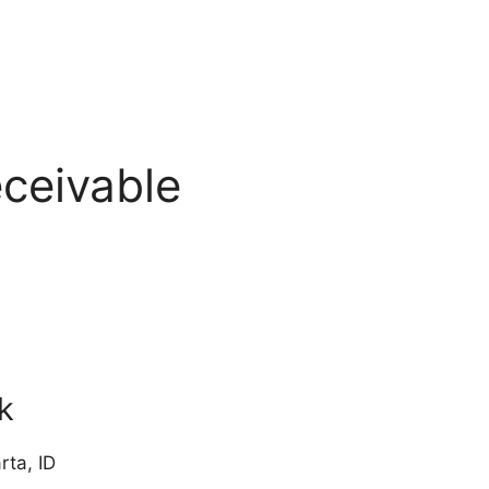
ceivable
k
rta
,
ID