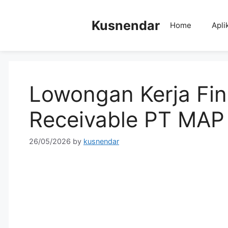
Skip
to
Kusnendar
Home
Apli
content
Lowongan Kerja Fi
Receivable PT MAP 
26/05/2026
by
kusnendar