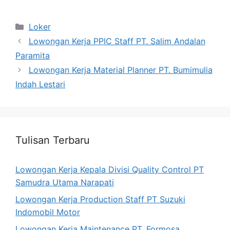
Categories
Loker
Lowongan Kerja PPIC Staff PT. Salim Andalan
Paramita
Lowongan Kerja Material Planner PT. Bumimulia
Indah Lestari
Tulisan Terbaru
Lowongan Kerja Kepala Divisi Quality Control PT
Samudra Utama Narapati
Lowongan Kerja Production Staff PT Suzuki
Indomobil Motor
Lowongan Kerja Maintenance PT. Formosa