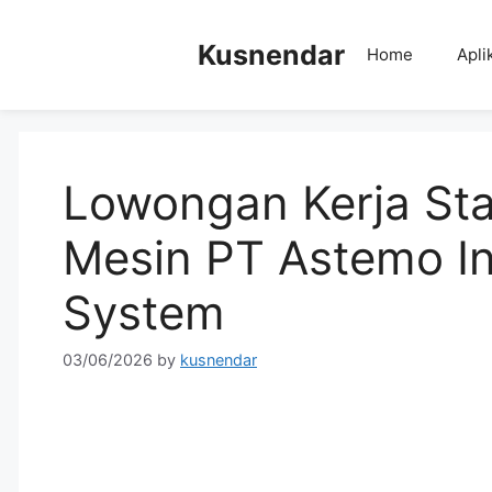
Skip
to
Kusnendar
Home
Apli
content
Lowongan Kerja Sta
Mesin PT Astemo I
System
03/06/2026
by
kusnendar