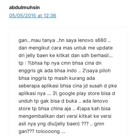
abdulmuhsin
05/05/2015 at 12:36
gan…mau tanya ..hn saya lenovo s660 ..
dan mengikut cara mas untuk me update
dri jelly baen ke kitkat dan sdh berhasil…
tp : 1\bhsa hp nya cmn bhsa cina dn
enggris gk ada bhsa indo .. 2\saya piloh
bhsa inggris tp masih kurang ada
seberapa aplikasi bhsa cina jd susah d pke
aplikasi nya … 3\ google play store bisa d
unduh tp gak bisa d buka .. ada lenovo
store tp bhsa china aja .. 4\apa kah bisa
mengembalikan dari versi kitkat ke versi
asli nya yng dlu(jelly baen) ??? .. gmn
gan??? toloooong …