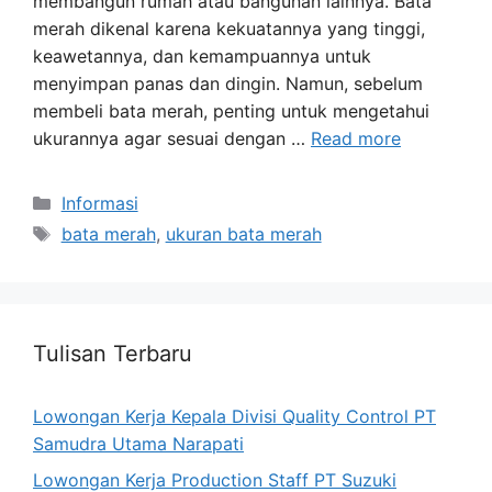
membangun rumah atau bangunan lainnya. Bata
merah dikenal karena kekuatannya yang tinggi,
keawetannya, dan kemampuannya untuk
menyimpan panas dan dingin. Namun, sebelum
membeli bata merah, penting untuk mengetahui
ukurannya agar sesuai dengan …
Read more
Categories
Informasi
Tags
bata merah
,
ukuran bata merah
Tulisan Terbaru
Lowongan Kerja Kepala Divisi Quality Control PT
Samudra Utama Narapati
Lowongan Kerja Production Staff PT Suzuki