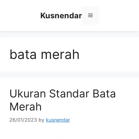
Skip
to
Kusnendar
Menu
content
bata merah
Ukuran Standar Bata
Merah
26/01/2023
by
kusnendar