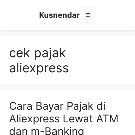
Skip
to
Kusnendar
Menu
content
cek pajak
aliexpress
Cara Bayar Pajak di
Aliexpress Lewat ATM
dan m-Banking