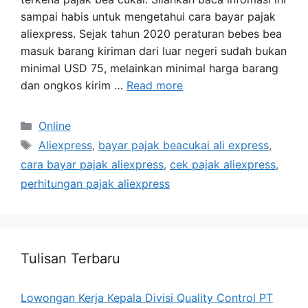
sampai habis untuk mengetahui cara bayar pajak
aliexpress. Sejak tahun 2020 peraturan bebes bea
masuk barang kiriman dari luar negeri sudah bukan
minimal USD 75, melainkan minimal harga barang
dan ongkos kirim …
Read more
Categories
Online
Tags
Aliexpress
,
bayar pajak beacukai ali express
,
cara bayar pajak aliexpress
,
cek pajak aliexpress
,
perhitungan pajak aliexpress
Tulisan Terbaru
Lowongan Kerja Kepala Divisi Quality Control PT