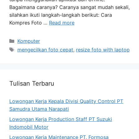
Bagaimana caranya? Caranya sangat mudah sekali,
silahkan ikuti langkah-langkah berikut: Cara
Kompres Foto …
Read more
Categories
Komputer
Tags
mengecilkan foto cepat
,
resize foto with laptop
Tulisan Terbaru
Lowongan Kerja Kepala Divisi Quality Control PT
Samudra Utama Narapati
Lowongan Kerja Production Staff PT Suzuki
Indomobil Motor
Lowongan Kerja Maintenance PT. Formosa