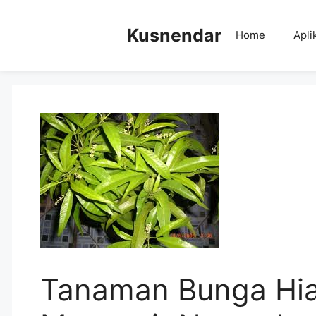
Skip
to
Kusnendar
Home
Apli
content
Tanaman Bunga Hia