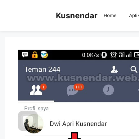
Skip
to
Kusnendar
Home
Apli
content