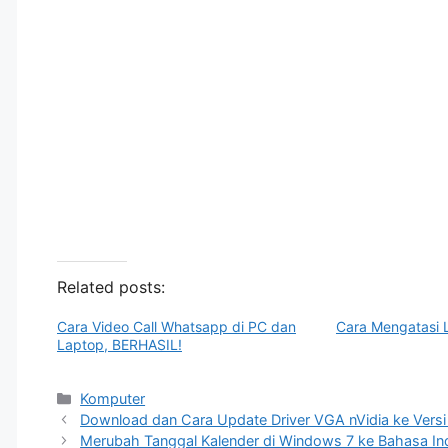
Related posts:
Cara Video Call Whatsapp di PC dan
Cara Mengatasi 
Laptop, BERHASIL!
Categories
Komputer
Download dan Cara Update Driver VGA nVidia ke Versi
Merubah Tanggal Kalender di Windows 7 ke Bahasa In