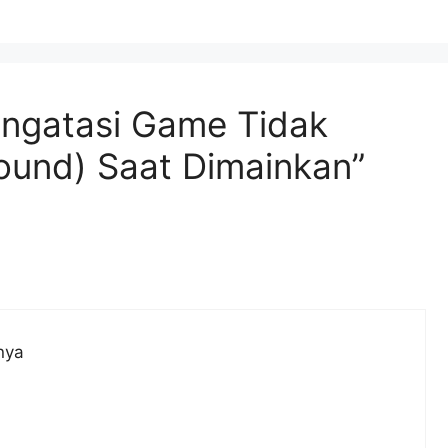
engatasi Game Tidak
ound) Saat Dimainkan”
nya