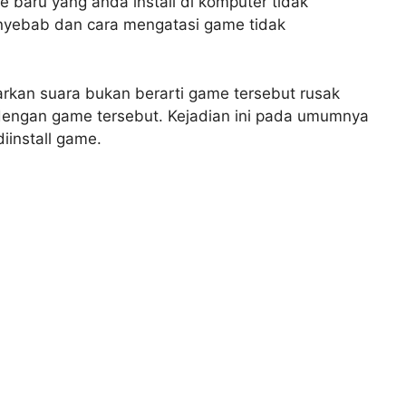
baru yang anda install di komputer tidak
enyebab dan cara mengatasi game tidak
arkan suara bukan berarti game tersebut rusak
engan game tersebut. Kejadian ini pada umumnya
iinstall game.