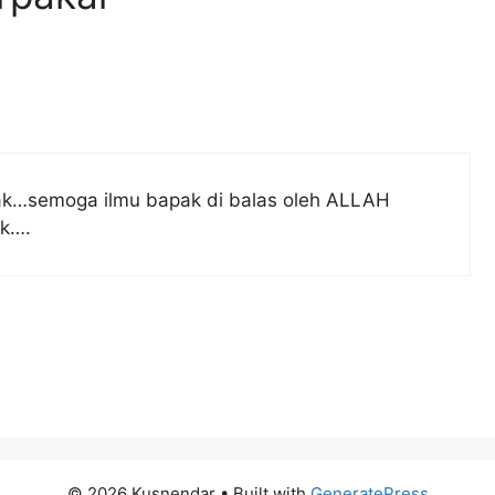
ak…semoga ilmu bapak di balas oleh ALLAH
ak….
© 2026 Kusnendar
• Built with
GeneratePress