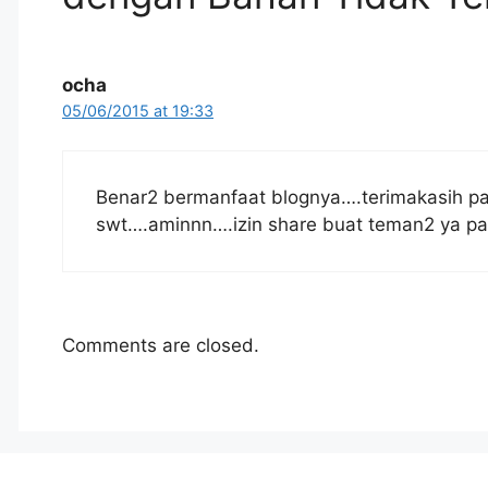
ocha
05/06/2015 at 19:33
Benar2 bermanfaat blognya….terimakasih p
swt….aminnn….izin share buat teman2 ya p
Comments are closed.