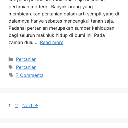
pertanian modern. Banyak orang yang
membicarakan pertanian dalam arti sempit yang di
dalamnya hanya sebatas mencangkul tanah saja.
Padahal pertanian merupakan sumber kehidupan
bagi seluruh makhluk hidup di bumi ini. Pada
zaman dulu …
Read more
Categories
Pertanian
Tags
Pertanian
7 Comments
Page
Page
1
2
Next
→