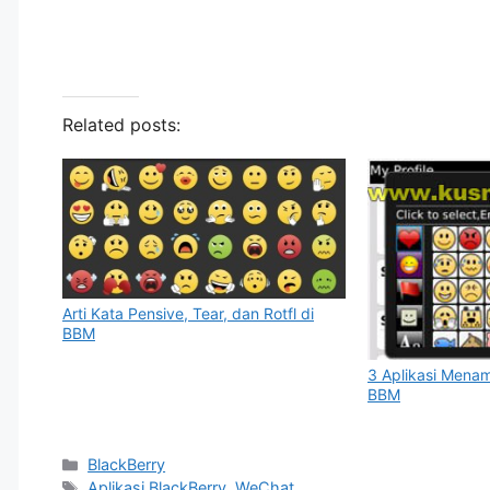
Related posts:
Arti Kata Pensive, Tear, dan Rotfl di
BBM
3 Aplikasi Mena
BBM
Categories
BlackBerry
Tags
Aplikasi BlackBerry
,
WeChat