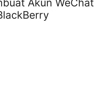
mbuat Akun WeChat
lackBerry