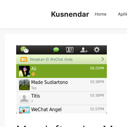
Skip
to
Kusnendar
Home
Apli
content