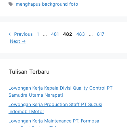
Tags
menghapus background foto
Page
Page
Page
Page
Page
←
Previous
1
…
481
482
483
…
817
Next
→
Tulisan Terbaru
Lowongan Kerja Kepala Divisi Quality Control PT
Samudra Utama Narapati
Lowongan Kerja Production Staff PT Suzuki
Indomobil Motor
Lowongan Kerja Maintenance PT. Formosa