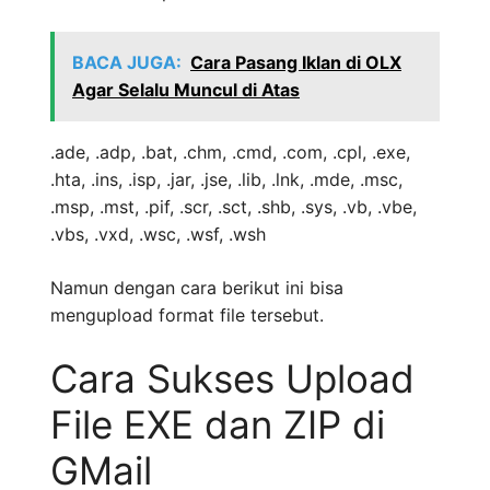
BACA JUGA:
Cara Pasang Iklan di OLX
Agar Selalu Muncul di Atas
.ade, .adp, .bat, .chm, .cmd, .com, .cpl, .exe,
.hta, .ins, .isp, .jar, .jse, .lib, .lnk, .mde, .msc,
.msp, .mst, .pif, .scr, .sct, .shb, .sys, .vb, .vbe,
.vbs, .vxd, .wsc, .wsf, .wsh
Namun dengan cara berikut ini bisa
mengupload format file tersebut.
Cara Sukses Upload
File EXE dan ZIP di
GMail