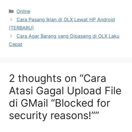
Categories
Online
Cara Pasang Iklan di OLX Lewat HP Android
(TERBARU)
Cara Agar Barang yang Dipasang di OLX Laku
Cepat
2 thoughts on “Cara
Atasi Gagal Upload File
di GMail “Blocked for
security reasons!””