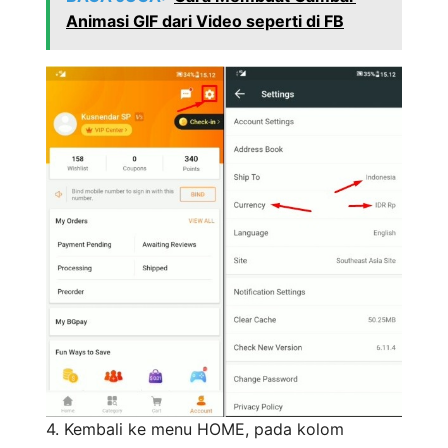
Animasi GIF dari Video seperti di FB
4. Kembali ke menu HOME, pada kolom